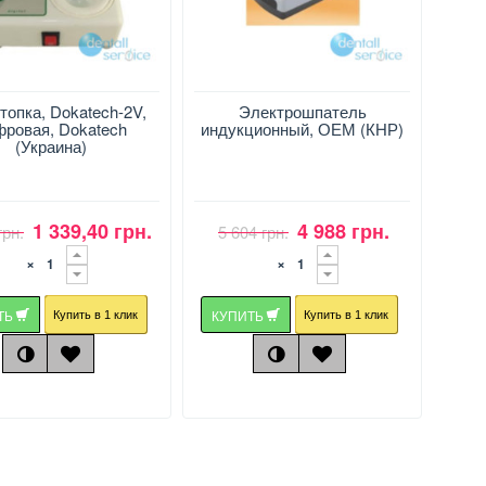
топка, Dokatech-2V,
Электрошпатель
фровая, Dokatech
индукционный, ОЕМ (КНР)
(Украина)
1 339,40 грн.
4 988 грн.
грн.
5 604 грн.
×
×
ТЬ
КУПИТЬ
Купить в 1 клик
Купить в 1 клик