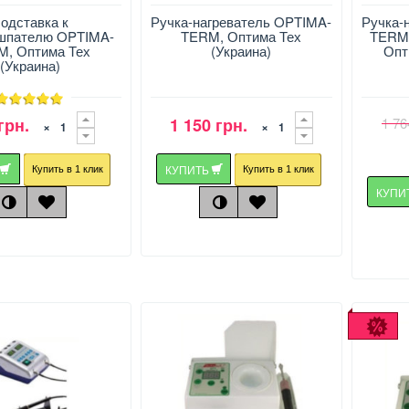
одставка к
Ручка-нагреватель OPTIMA-
Ручка-
шпателю OPTIMA-
TERM, Оптима Тех
TERM,
, Оптима Тех
(Украина)
Опт
(Украина)
грн.
1 150 грн.
1 76
×
×
Ь
КУПИТЬ
Купить в 1 клик
Купить в 1 клик
КУПИ