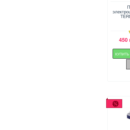
П
электро
TERM
450 
КУПИТ