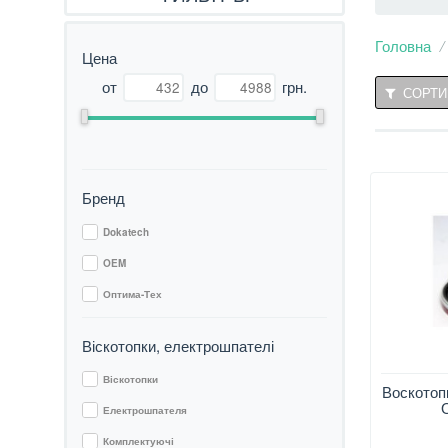
Головна
Цена
от
до
грн.
СОРТИ
Бренд
Dokatech
OEM
Оптима-Тех
Віскотопки, електрошпателі
Віскотопки
Воскотопка
Електрошпателя
Комплектуючі