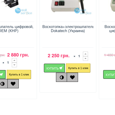
шпатель цифровой,
Воскотопка+электрошпатель,
Воско
ОЕМ (КНР)
Dokatech (Украина)
ци
2 880 грн.
грн.
2 250 грн.
1 480 
×
×
КУПИТЬ
Купить в 1 клик
Ь
КУПИ
Купить в 1 клик